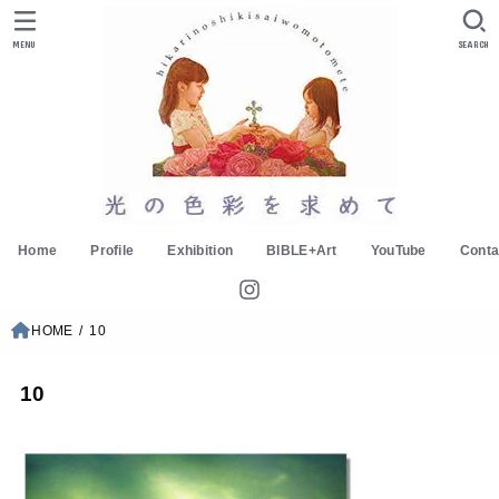
MENU
SEARCH
Home
Profile
Exhibition
BIBLE+Art
YouTube
Conta
HOME
10
10