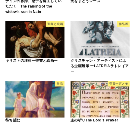
ナインの寡婦、息子を蘇生してい
光をまとうレース
ただく The raising of the
widow’s son in Nain
聖書と絵画
作品展
キリストの埋葬ー聖書と絵画ー
クリスチャン・アーティストによ
る企画展示 ーLATREIAラトレイア
ー
作品
聖書一言メモ
待ち望む
主の祈りThe Lord’s Prayer