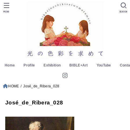
MENU
SEARCH
Home
Profile
Exhibition
BIBLE+Art
YouTube
Conta
HOME
José_de_Ribera_028
José_de_Ribera_028