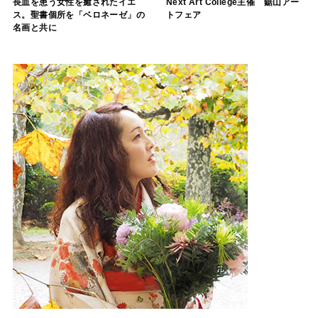
長血を患う女性を癒されたイエ
Next Art College主催 鋸山アー
ス。聖書個所を「ベロネーゼ」の
トフェア
名画と共に