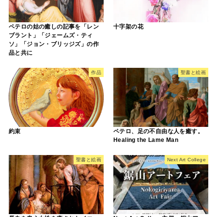
ペテロの姑の癒しの記事を「レン
十字架の花
ブラント」「ジェームズ・ティ
ソ」「ジョン・ブリッジズ」の作
品と共に
作品
聖書と絵画
約束
ペテロ、足の不自由な人を癒す。
Healing the Lame Man
聖書と絵画
Next Art College