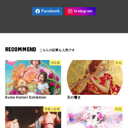
RECOMMEND
作品展
作品
Kunie Hattori Exhibition
天の響き
聖書と絵画
作品