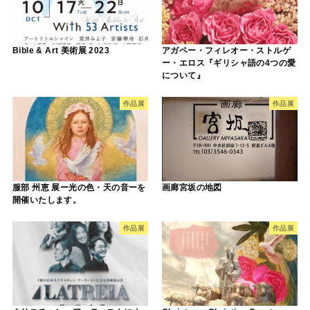
Bible & Art 美術展 2023
アガペー・フィレオー・ストルゲ
ー・エロス『ギリシャ語の4つの愛
について』
作品展
作品展
服部 州恵 展ー光の色・天の音ーを
画廊宮坂の地図
開催いたします。
作品展
作品展