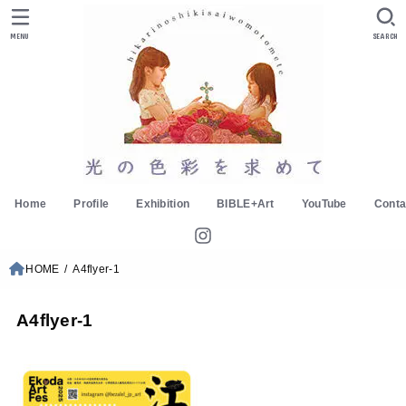
MENU
SEARCH
Home
Profile
Exhibition
BIBLE+Art
YouTube
Conta
HOME
A4flyer-1
A4flyer-1