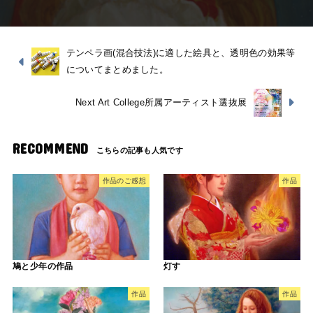
テンペラ画(混合技法)に適した絵具と、透明色の効果等
についてまとめました。
Next Art College所属アーティスト選抜展
RECOMMEND
作品のご感想
作品
鳩と少年の作品
灯す
作品
作品