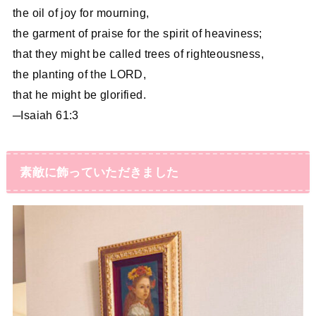
the oil of joy for mourning,
the garment of praise for the spirit of heaviness;
that they might be called trees of righteousness,
the planting of the LORD,
that he might be glorified.
─Isaiah 61:3
素敵に飾っていただきました