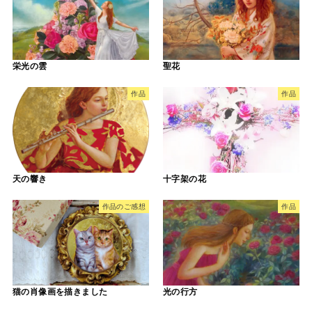
栄光の雲
聖花
作品
作品
天の響き
十字架の花
作品のご感想
作品
猫の肖像画を描きました
光の行方