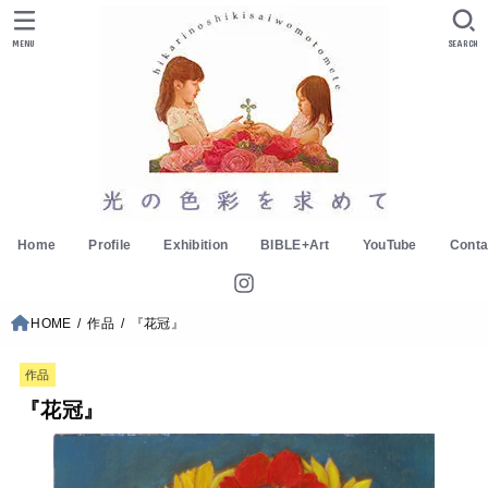
MENU
SEARCH
Home
Profile
Exhibition
BIBLE+Art
YouTube
Conta
HOME
作品
『花冠』
作品
『花冠』