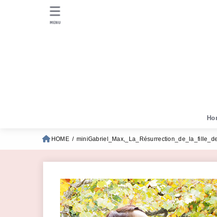
MENU
Ho
HOME
miniGabriel_Max,_La_Résurrection_de_la_fille_d