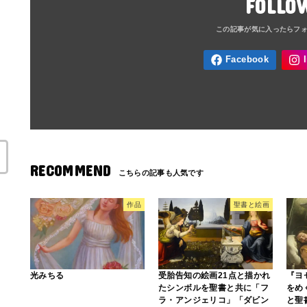
FOLLO
RECOMMEND
作品
聖書と絵画
光みちる
受胎告知の絵画21点と描かれ
『ヨ
たシンボルを聖書と共に「フ
をめ
ラ・アンジェリコ」「ダビン
と聖