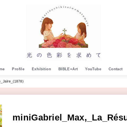
me
Profile
Exhibition
BIBLE+Art
YouTube
Contact
e_Jaïre_(1878)
miniGabriel_Max,_La_Résur