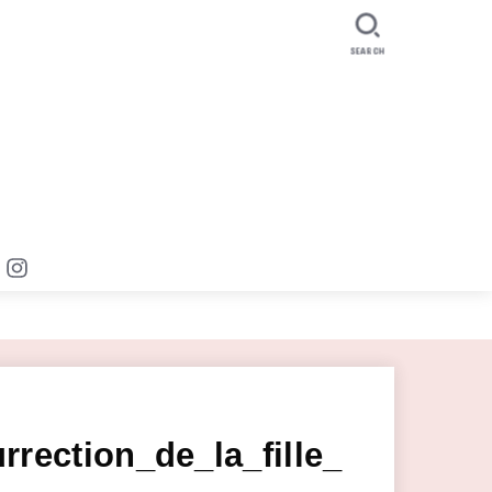
SEARCH
rection_de_la_fille_