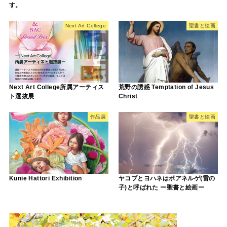
す。
Next Art College
聖書と絵画
Next Art College所属アーティス
荒野の誘惑 Temptation of Jesus
ト選抜展
Christ
作品展
聖書と絵画
Kunie Hattori Exhibition
ヤコブとヨハネはボアネルゲ(雷の
子)と呼ばれた ー聖書と絵画ー