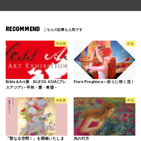
RECOMMEND
作品展
作品
Bible＆Art展 BLESS ASIA(ブレ
Fiore Preghiera～祈りに咲く花Ⅰ
スアジア)－平和・愛・希望－
作品展
作品
「聖なる空間Ⅰ」を開催いたしま
光の行方