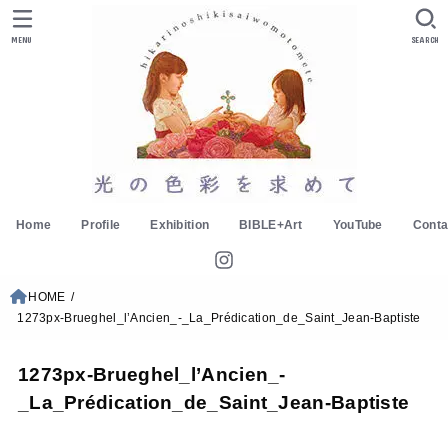
MENU
SEARCH
Home
Profile
Exhibition
BIBLE+Art
YouTube
Conta
HOME
1273px-Brueghel_l’Ancien_-_La_Prédication_de_Saint_Jean-Baptiste
1273px-Brueghel_l’Ancien_-
_La_Prédication_de_Saint_Jean-Baptiste