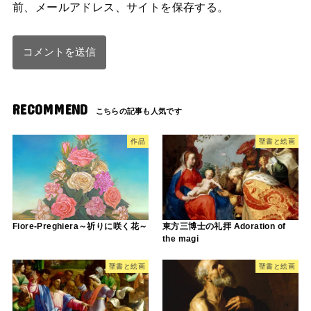
前、メールアドレス、サイトを保存する。
RECOMMEND
作品
聖書と絵画
Fiore-Preghiera～祈りに咲く花～
東方三博士の礼拝 Adoration of
the magi
聖書と絵画
聖書と絵画