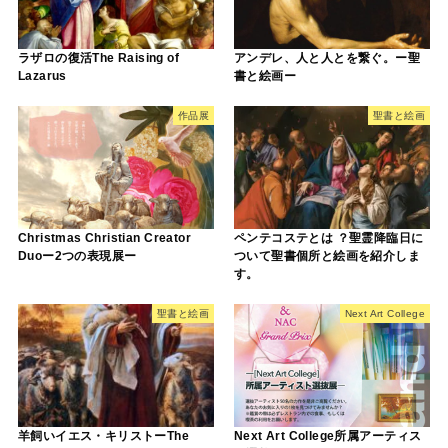
ラザロの復活The Raising of
アンデレ、人と人とを繋ぐ。ー聖
Lazarus
書と絵画ー
作品展
聖書と絵画
Christmas Christian Creator
ペンテコステとは ？聖霊降臨日に
Duoー2つの表現展ー
ついて聖書個所と絵画を紹介しま
す。
聖書と絵画
Next Art College
羊飼いイエス・キリストーThe
Next Art College所属アーティス