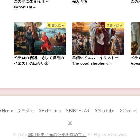
この地に生まれⅡ～
光みちる
この
sononism～
聖書と絵画
聖書と絵画
ペテロの否認、そして復活の
羊飼いイエス・キリストー
ペテロ
イエスとの出会い②
The good shepherdー
Apos
Home
Profile
Exhibition
BIBLE+Art
YouTube
Contact
© 2026
服部州恵『光の色彩を求めて』
All Rights Reserved.