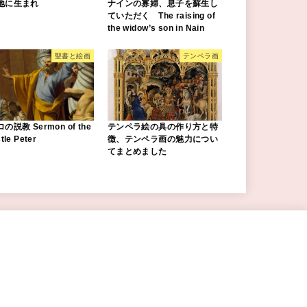
地に生まれ
ナインの寡婦、息子を蘇生し
ていただく The raising of
the widow’s son in Nain
聖書と絵画
テンペラ画
の説教 Sermon of the
テンペラ絵の具の作り方と特
tle Peter
徴、テンペラ画の魅力につい
てまとめました