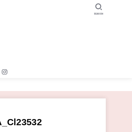
SEARCH
_Cl23532