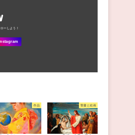
W
作品
聖書と絵画