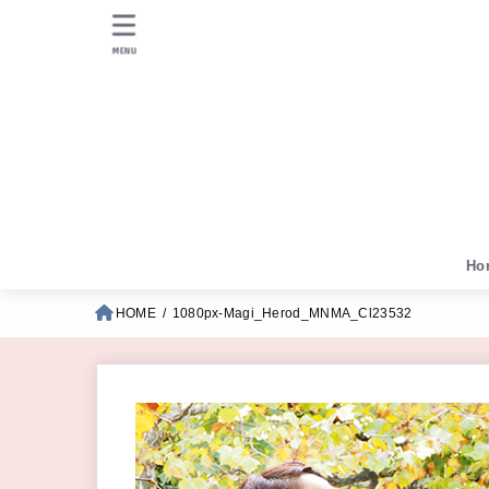
MENU
Ho
HOME
1080px-Magi_Herod_MNMA_Cl23532