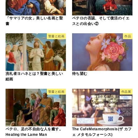
「サマリアの女」美しい名画と聖
ペテロの否認、そして復活のイエ
書
スとの出会い②
聖書と絵画
作品
洗礼者ヨハネとは？聖書と美しい
待ち望む
絵画
聖書と絵画
作品展
ペテロ、足の不自由な人を癒す。
The CafeMetamorphosis(ザ カフ
Healing the Lame Man
ェ メタモルフォーシス)