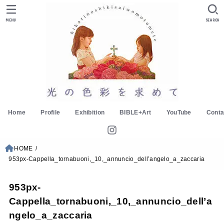
MENU
SEARCH
Home
Profile
Exhibition
BIBLE+Art
YouTube
Conta
HOME
953px-Cappella_tornabuoni,_10,_annuncio_dell’angelo_a_zaccaria
953px-
Cappella_tornabuoni,_10,_annuncio_dell’a
ngelo_a_zaccaria