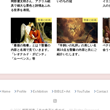
岡部遼太郎さん、アクリル絵
いのちの冠
イエ
具で雄大な景色と詩情あふれ
人の
る世界を表現。
聖書と絵画
聖書と絵画
「最後の晩餐」とは？聖書の
『羊飼いの礼拝』の美しい名
ペテ
内容と名画で見ていきます。
画10点を聖書の内容と共にご
会う
「レオナルド・ダビンチ」
紹介いたします。
「ルーベンス」等
Home
Profile
Exhibition
BIBLE+Art
YouTube
Contact