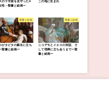
スの十字架を見守った4
この地に生まれ
女性－聖書と絵画ー
聖書と絵画
聖書と絵画
ロがタビタの蘇生に立ち
ニコデモとイエスの対話、そ
ー聖書と絵画ー
して埋葬に立ち会うまでー聖
書と絵画ー