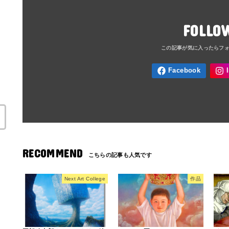
FOLLO
RECOMMEND
Next Art College
作品