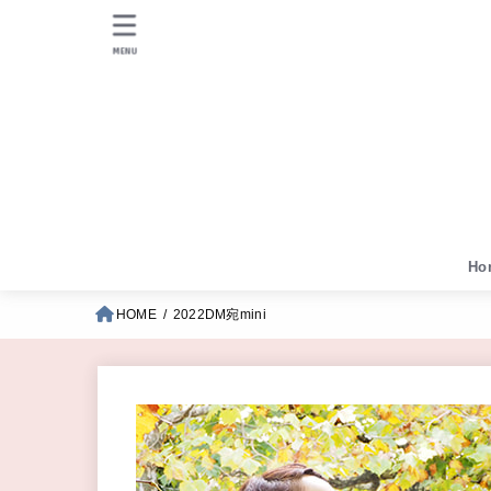
MENU
Ho
HOME
2022DM宛mini