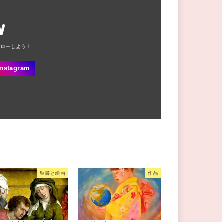
W
聖書と絵画
作品