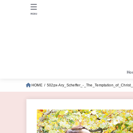
MENU
Ho
HOME
502px-Ary_Scheffer_-_The_Temptation_of_Christ_