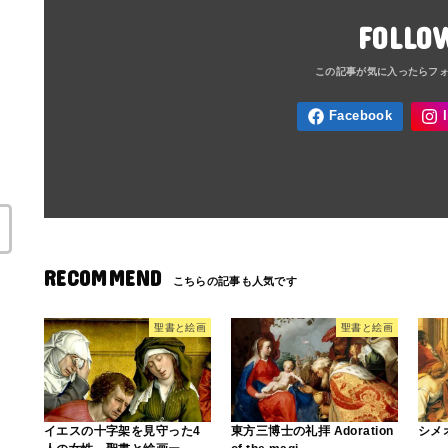
FOLLO
RECOMMEND
聖書と絵画
聖書と絵画
イエスの十字架を見守った4
東方三博士の礼拝 Adoration
シメ