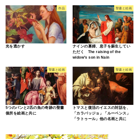
作品
聖書と絵画
光を透かす
ナインの寡婦、息子を蘇生してい
ただく The raising of the
widow’s son in Nain
聖書と絵画
聖書と絵画
5つのパンと2匹の魚の奇跡の聖書
トマスと復活のイエスの対話を、
個所を絵画と共に
「カラバッジョ」「ルーベンス」
「ラトゥール」他の名画と共に