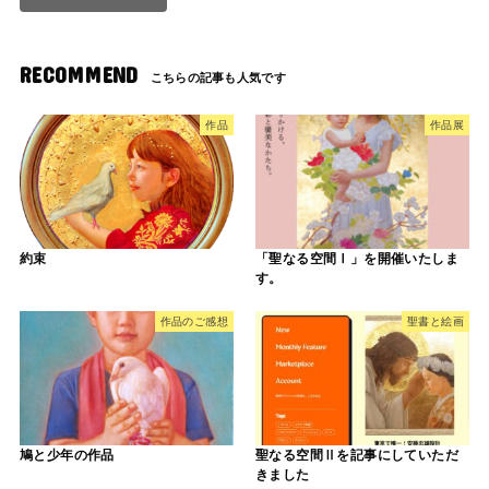
RECOMMEND
作品
作品展
約束
「聖なる空間Ⅰ」を開催いたしま
す。
作品のご感想
聖書と絵画
鳩と少年の作品
聖なる空間Ⅱを記事にしていただ
きました