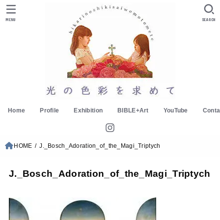
MENU
SEARCH
Home
Profile
Exhibition
BIBLE+Art
YouTube
Conta
HOME
J._Bosch_Adoration_of_the_Magi_Triptych
J._Bosch_Adoration_of_the_Magi_Triptych