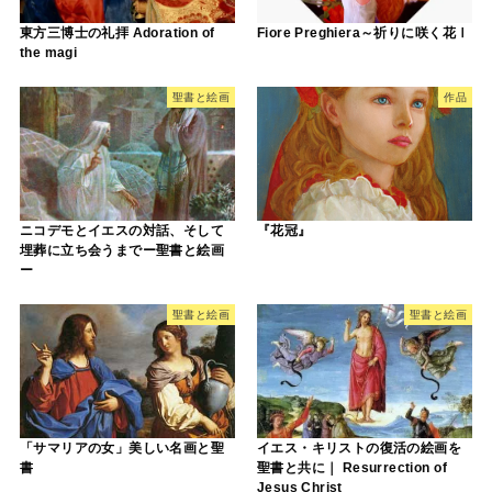
東方三博士の礼拝 Adoration of
Fiore Preghiera～祈りに咲く花Ⅰ
the magi
聖書と絵画
作品
ニコデモとイエスの対話、そして
『花冠』
埋葬に立ち会うまでー聖書と絵画
ー
聖書と絵画
聖書と絵画
「サマリアの女」美しい名画と聖
イエス・キリストの復活の絵画を
書
聖書と共に｜ Resurrection of
Jesus Christ