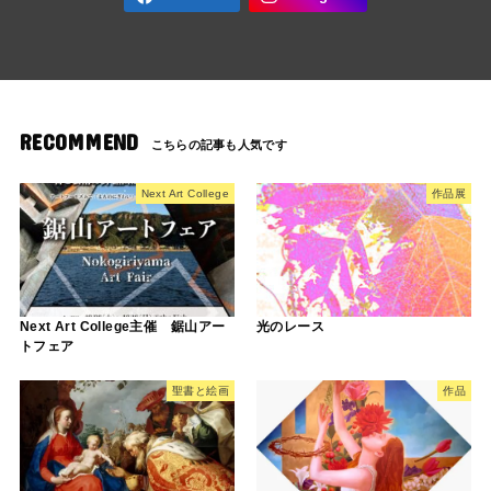
RECOMMEND
Next Art College
作品展
Next Art College主催 鋸山アー
光のレース
トフェア
聖書と絵画
作品