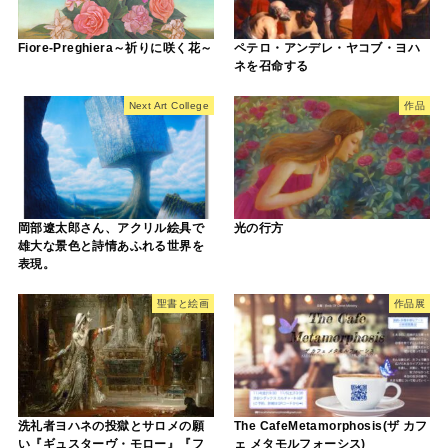
Fiore-Preghiera～祈りに咲く花～
ペテロ・アンデレ・ヤコブ・ヨハ
ネを召命する
Next Art College
作品
岡部遼太郎さん、アクリル絵具で
光の行方
雄大な景色と詩情あふれる世界を
表現。
聖書と絵画
作品展
洗礼者ヨハネの投獄とサロメの願
The CafeMetamorphosis(ザ カフ
い『ギュスターヴ・モロー』『フ
ェ メタモルフォーシス)