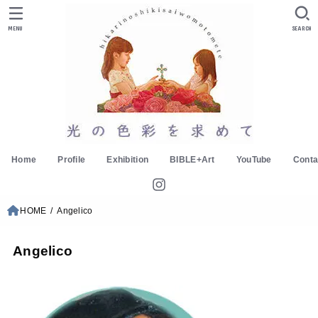
MENU
SEARCH
Home
Profile
Exhibition
BIBLE+Art
YouTube
Conta
HOME
Angelico
Angelico