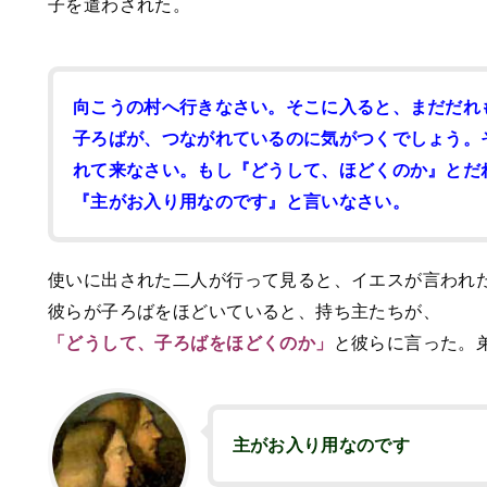
子を遣わされた。
向こうの村へ行きなさい。そこに入ると、まだだれ
子ろばが、つながれているのに気がつくでしょう。
れて来なさい。もし『どうして、ほどくのか』とだ
『主がお入り用なのです』と言いなさい。
使いに出された二人が行って見ると、イエスが言われ
彼らが子ろばをほどいていると、持ち主たちが、
「どうして、子ろばをほどくのか」
と彼らに言った。
主がお入り用なのです