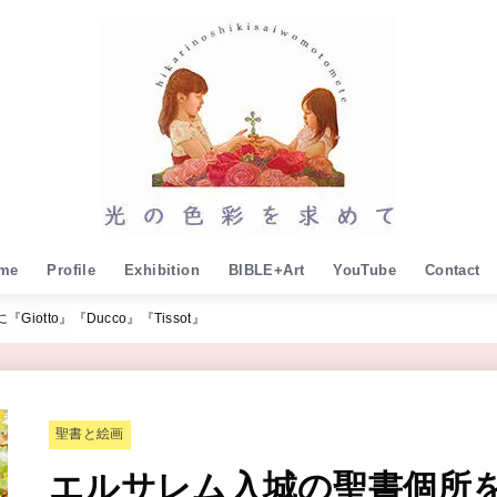
me
Profile
Exhibition
BIBLE+Art
YouTube
Contact
otto』『Ducco』『Tissot』
聖書と絵画
エルサレム入城の聖書個所を絵