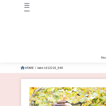
MENU
Ho
HOME
lake-1412216_640