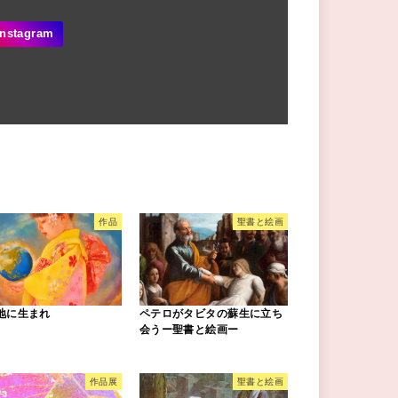
作品
聖書と絵画
地に生まれ
ペテロがタビタの蘇生に立ち
会うー聖書と絵画ー
作品展
聖書と絵画