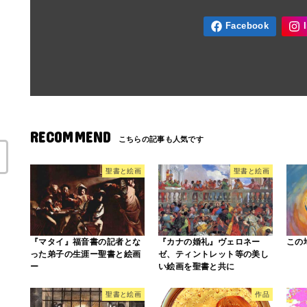
RECOMMEND
聖書と絵画
聖書と絵画
『マタイ』福音書の記者とな
『カナの婚礼』ヴェロネー
この
った弟子の生涯ー聖書と絵画
ゼ、ティントレット等の美し
ー
い絵画を聖書と共に
聖書と絵画
作品