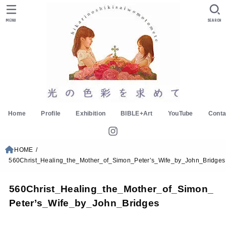
MENU
SEARCH
Home
Profile
Exhibition
BIBLE+Art
YouTube
Conta
HOME
560Christ_Healing_the_Mother_of_Simon_Peter’s_Wife_by_John_Bridges
560Christ_Healing_the_Mother_of_Simon_
Peter’s_Wife_by_John_Bridges