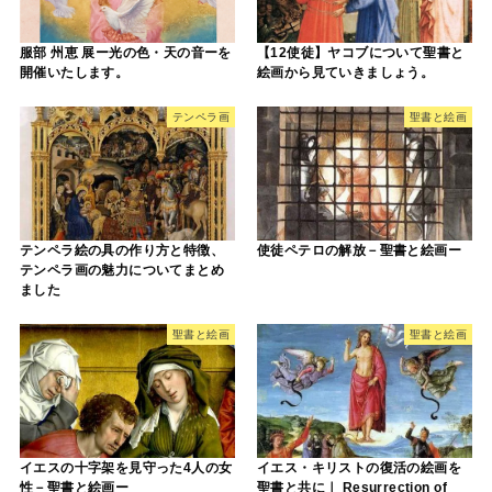
服部 州恵 展ー光の色・天の音ーを
【12使徒】ヤコブについて聖書と
開催いたします。
絵画から見ていきましょう。
テンペラ画
聖書と絵画
テンペラ絵の具の作り方と特徴、
使徒ペテロの解放－聖書と絵画ー
テンペラ画の魅力についてまとめ
ました
聖書と絵画
聖書と絵画
イエスの十字架を見守った4人の女
イエス・キリストの復活の絵画を
性－聖書と絵画ー
聖書と共に｜ Resurrection of