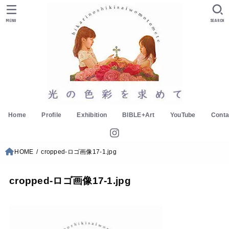
MENU
SEARCH
Home
Profile
Exhibition
BIBLE+Art
YouTube
Conta
HOME
cropped-ロゴ画像17-1.jpg
cropped-ロゴ画像17-1.jpg