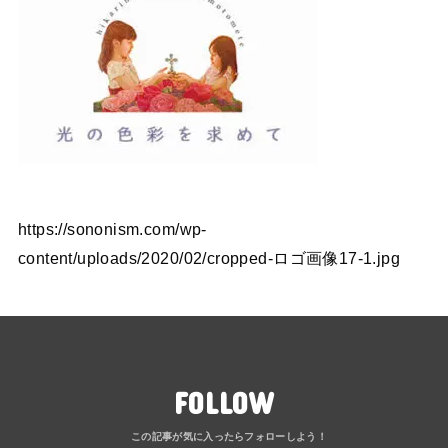
https://sononism.com/wp-
content/uploads/2020/02/cropped-ロゴ画像17-1.jpg
FOLLOW