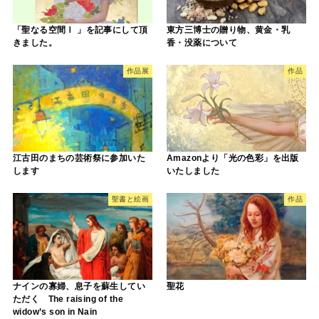
「聖なる空間Ⅰ 」を記事にして頂
東方三博士の贈り物、黄金・乳
きました。
香・没薬について
作品展
作品
江古田のまちの芸術祭に参加いた
Amazonより「光の色彩」を出版
します
いたしました
聖書と絵画
作品
ナインの寡婦、息子を蘇生してい
聖花
ただく The raising of the
widow’s son in Nain