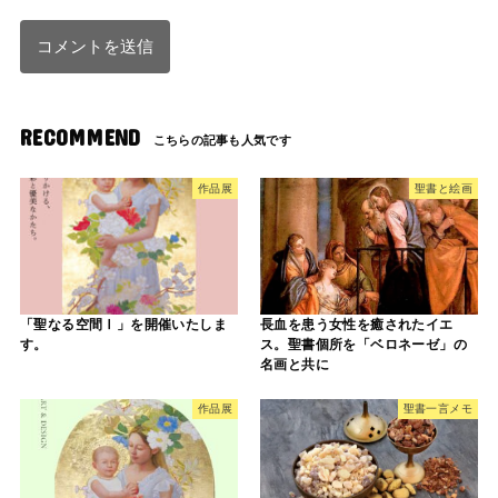
RECOMMEND
作品展
聖書と絵画
「聖なる空間Ⅰ」を開催いたしま
長血を患う女性を癒されたイエ
す。
ス。聖書個所を「ベロネーゼ」の
名画と共に
作品展
聖書一言メモ