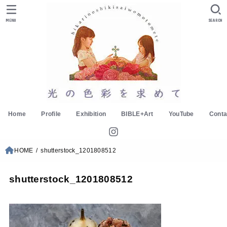
MENU
SEARCH
Home
Profile
Exhibition
BIBLE+Art
YouTube
Conta
HOME
shutterstock_1201808512
shutterstock_1201808512