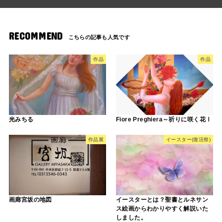
RECOMMEND
作品
作品
光みちる
Fiore Preghiera～祈りに咲く花Ⅰ
作品展
イースター(復活祭)
画廊宮坂の地図
イースターとは？聖書とルネサン
ス絵画からわかりやすく解説いた
しました。