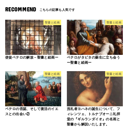
RECOMMEND
聖書と絵画
聖書と絵画
使徒ペテロの解放－聖書と絵画ー
ペテロがタビタの蘇生に立ち会う
ー聖書と絵画ー
聖書と絵画
聖書と絵画
ペテロの否認、そして復活のイエ
洗礼者ヨハネの誕生について、フ
スとの出会い②
ィレンツェ、トルナブオーニ礼拝
堂の『ギルランダイオ』の名画と
聖書から解説いたします。