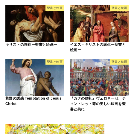
聖書と絵画
聖書と絵画
キリストの埋葬ー聖書と絵画ー
イエス・キリストの誕生ー聖書と
絵画ー
聖書と絵画
聖書と絵画
荒野の誘惑 Temptation of Jesus
『カナの婚礼』ヴェロネーゼ、テ
Christ
ィントレット等の美しい絵画を聖
書と共に