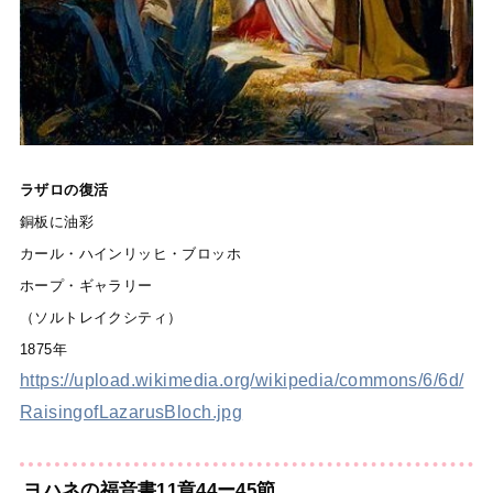
ラザロの復活
銅板に油彩
カール・ハインリッヒ・ブロッホ
ホープ・ギャラリー
（ソルトレイクシティ）
1875年
https://upload.wikimedia.org/wikipedia/commons/6/6d/
RaisingofLazarusBloch.jpg
ヨハネの福音書11章44ー45節