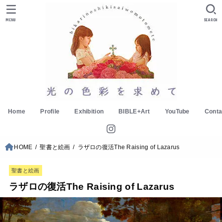
MENU
SEARCH
Home
Profile
Exhibition
BIBLE+Art
YouTube
Conta
HOME
聖書と絵画
ラザロの復活The Raising of Lazarus
聖書と絵画
ラザロの復活The Raising of Lazarus