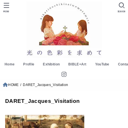
MENU
SEARCH
Home
Profile
Exhibition
BIBLE+Art
YouTube
Conta
HOME
DARET_Jacques_Visitation
DARET_Jacques_Visitation