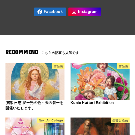
RECOMMEND
作品展
作品展
服部 州恵 展ー光の色・天の音ーを
Kunie Hattori Exhibition
開催いたします。
Next Art College
聖書と絵画