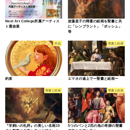
Next Art College所属アーティス
放蕩息子の帰還の絵画を聖書と共
ト選抜展
に「レンブラント」「ボッシュ」
等
作品
聖書と絵画
約束
エマオの途上でー聖書と絵画ー
聖書と絵画
聖書と絵画
『羊飼いの礼拝』の美しい名画10
5つのパンと2匹の魚の奇跡の聖書