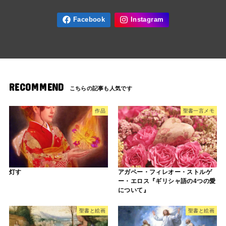
RECOMMEND
作品
聖書一言メモ
灯す
アガペー・フィレオー・ストルゲ
ー・エロス『ギリシャ語の4つの愛
について』
聖書と絵画
聖書と絵画