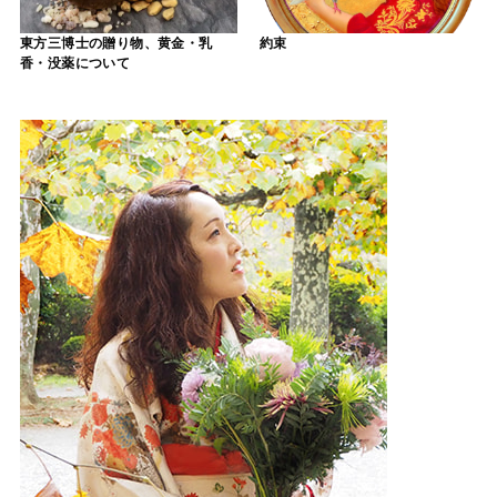
東方三博士の贈り物、黄金・乳
約束
香・没薬について