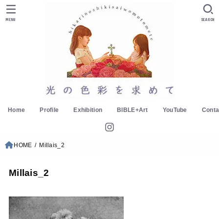
MENU
SEARCH
Home
Profile
Exhibition
BIBLE+Art
YouTube
Conta
HOME
Millais_2
Millais_2