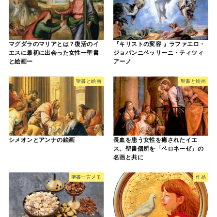
マグダラのマリアとは？復活のイ
『キリストの変容 』ラファエロ・
エスに最初に出会った女性ー聖書
ジョバンニベッリーニ・ティツィ
と絵画ー
アーノ
聖書と絵画
聖書と絵画
シメオンとアンナの絵画
長血を患う女性を癒されたイエ
ス。聖書個所を「ベロネーゼ」の
名画と共に
聖書一言メモ
作品