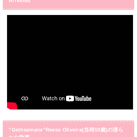
Arrested
“Gethsemane”Reese Oliveira(当時10歳)の清ら