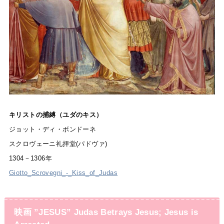
キリストの捕縛（ユダのキス）
ジョット・ディ・ボンドーネ
スクロヴェーニ礼拝堂(パドヴァ)
1304－1306年
Giotto_Scrovegni_-_Kiss_of_Judas
映画 ”JESUS” Judas Betrays Jesus; Jesus is