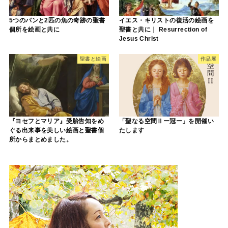
5つのパンと2匹の魚の奇跡の聖書
イエス・キリストの復活の絵画を
個所を絵画と共に
聖書と共に｜ Resurrection of
Jesus Christ
聖書と絵画
作品展
『ヨセフとマリア』受胎告知をめ
「聖なる空間Ⅱー冠ー」を開催い
ぐる出来事を美しい絵画と聖書個
たします
所からまとめました。