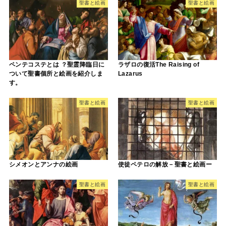
聖書と絵画
聖書と絵画
ペンテコステとは ？聖霊降臨日に
ラザロの復活The Raising of
ついて聖書個所と絵画を紹介しま
Lazarus
す。
聖書と絵画
聖書と絵画
シメオンとアンナの絵画
使徒ペテロの解放－聖書と絵画ー
聖書と絵画
聖書と絵画