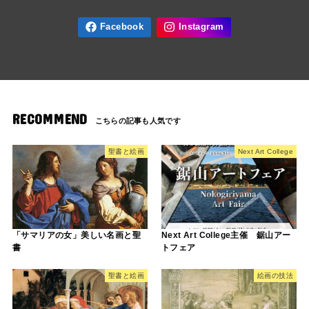
RECOMMEND
聖書と絵画
Next Art College
「サマリアの女」美しい名画と聖
Next Art College主催 鋸山アー
書
トフェア
聖書と絵画
絵画の技法