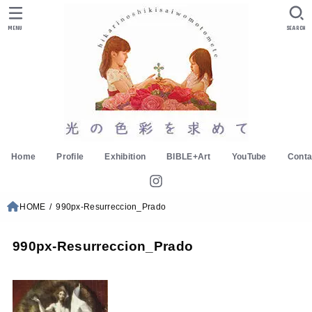
MENU
SEARCH
Home
Profile
Exhibition
BIBLE+Art
YouTube
Conta
HOME
990px-Resurreccion_Prado
990px-Resurreccion_Prado