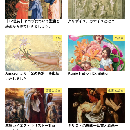
【12使徒】ヤコブについて聖書と
グリザイユ、カマイユとは？
絵画から見ていきましょう。
作品
作品展
Amazonより「光の色彩」を出版
Kunie Hattori Exhibition
いたしました
聖書と絵画
聖書と絵画
羊飼いイエス・キリストーThe
キリストの埋葬ー聖書と絵画ー