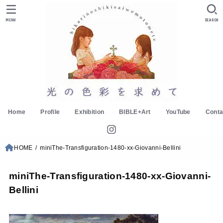
MENU
SEARCH
Home
Profile
Exhibition
BIBLE+Art
YouTube
Conta
HOME
miniThe-Transfiguration-1480-xx-Giovanni-Bellini
miniThe-Transfiguration-1480-xx-Giovanni-
Bellini