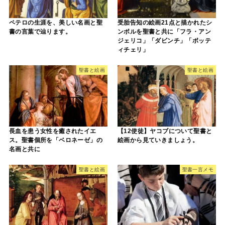
ペテロの生涯を、美しい名画と聖
受胎告知の絵画21点と描かれたシ
書の言葉で辿ります。
ンボルを聖書と共に「フラ・アン
ジェリコ」「ダビンチ」「ボッテ
ィチェリ」
聖書と絵画
聖書と絵画
長血を患う女性を癒されたイエ
【12使徒】ヤコブについて聖書と
ス。聖書個所を「ベロネーゼ」の
絵画から見ていきましょう。
名画と共に
聖書と絵画
聖書一言メモ