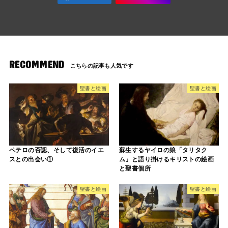
RECOMMEND
聖書と絵画
聖書と絵画
ペテロの否認、そして復活のイエ
蘇生するヤイロの娘「タリタク
スとの出会い①
ム」と語り掛けるキリストの絵画
と聖書個所
聖書と絵画
聖書と絵画