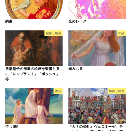
約束
光のレース
聖書と絵画
作品
放蕩息子の帰還の絵画を聖書と共
光みちる
に「レンブラント」「ボッシュ」
等
作品
聖書と絵画
待ち望む
『カナの婚礼』ヴェロネーゼ、テ