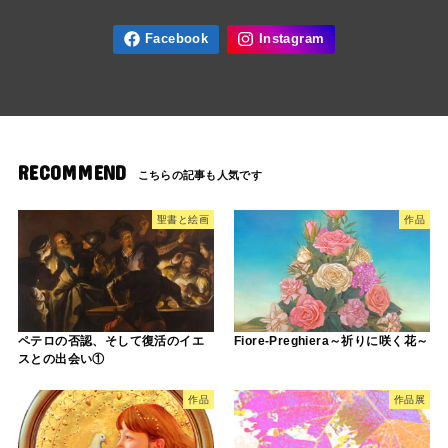
RECOMMEND
聖書と絵画
作品
ペテロの否認、そして復活のイエ
Fiore-Preghiera～祈りに咲く花～
スとの出会い①
作品
作品展