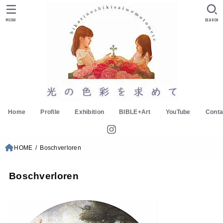
MENU
SEARCH
Home
Profile
Exhibition
BIBLE+Art
YouTube
Conta
HOME
Boschverloren
Boschverloren